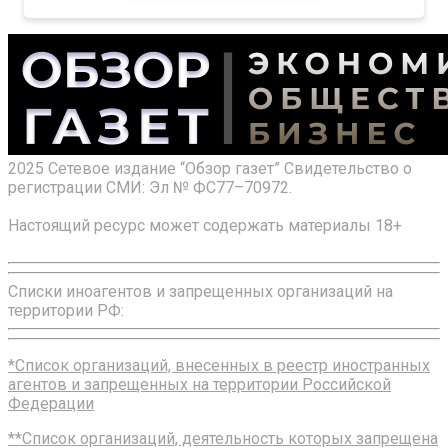
2025 Сетевое издание “Обзор газет” Свидетельство о
регистрации СМИ: Эл № ФС77–70972.
Настоящий ресурс может содержать материалы 18+
Списки иноагентов и запрещенных организаций на
территории РФ:
*Список организаций, внесенных в реестр иностранных
агентов и запрещенных на территории Российской
Федерации
**Список организаций, деятельность которых запрещена