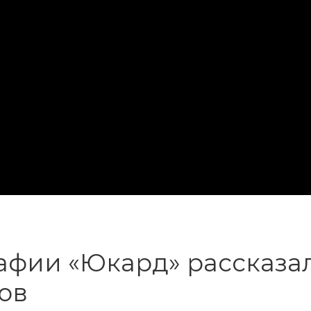
афии «Юкард» рассказа
ов