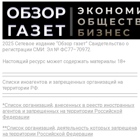
2025 Сетевое издание “Обзор газет” Свидетельство о
регистрации СМИ: Эл № ФС77–70972.
Настоящий ресурс может содержать материалы 18+
Списки иноагентов и запрещенных организаций на
территории РФ:
*Список организаций, внесенных в реестр иностранных
агентов и запрещенных на территории Российской
Федерации
**Список организаций, деятельность которых запрещена
на территории Российской Федерации