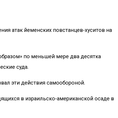
ния атак йеменских повстанцев-хуситов на
бразом» по меньшей мере два десятка
ские суда.
звал эти действия самообороной.
ящихся в израильско-американской осаде в