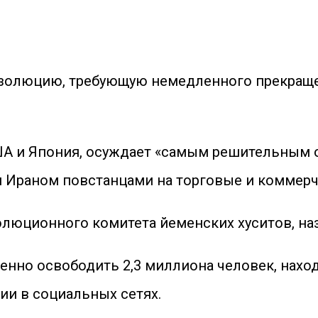
езолюцию, требующую немедленного прекраще
А и Япония, осуждает «самым решительным о
Ираном повстанцами на торговые и коммерче
люционного комитета йеменских хуситов, на
нно освободить 2,3 миллиона человек, наход
нии в социальных сетях.