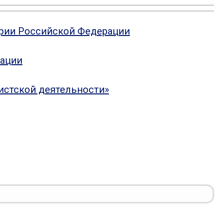
ории Российской Федерации
рации
истской деятельности»