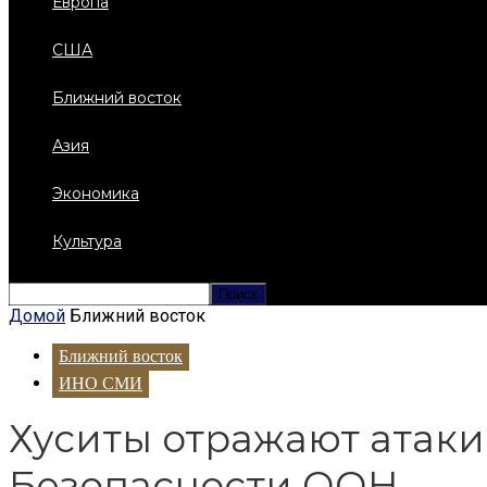
Европа
США
Ближний восток
Азия
Экономика
Культура
Домой
Ближний восток
Ближний восток
ИНО СМИ
Хуситы отражают атаки
Безопасности ООН