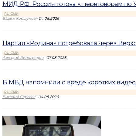
МИД РФ: Россия готова к переговорам по У
RU СМИ
-
Вадим Коршунов
04.08.2026
Партия «Родина» потребовала через Верхо
RU СМИ
-
Аркадий Виноградов
07.08.2026
В МВД напомнили о вреде коротких видео
RU СМИ
-
Виталий Сергеев
04.08.2026