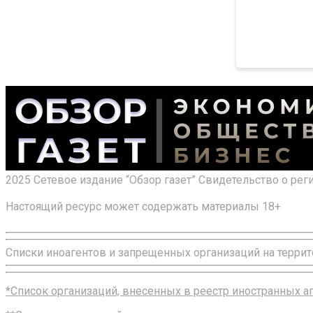
2025 Сетевое издание “Обзор газет” Свидетельство о ре
Настоящий ресурс может содержать материалы 18+
Списки иноагентов и запрещенных организаций на террит
*Список организаций, внесенных в реестр иностранных 