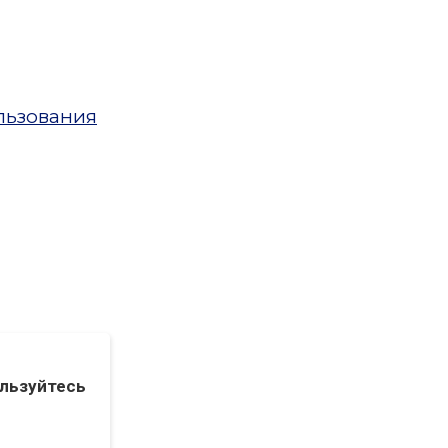
льзования
льзуйтесь