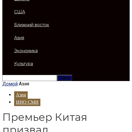
США
Ближний восток
Азия
Экономика
Культура
Домой
Азия
Азия
ИНО СМИ
Премьер Китая
призвал