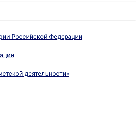
ории Российской Федерации
рации
истской деятельности»