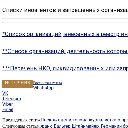
Списки иноагентов и запрещенных организац
*Список организаций, внесенных в реестр и
**Список организаций, деятельность котор
***Перечень НКО, ликвидированных или зап
ИСТОЧНИК
Российская газета
WhatsApp
VK
Telegram
Viber
Email
Песков оценил слова журналистки о пр
Предыдущая статья
Франк-Вальтер Штайнмайер: Германии бр
Следующая статья