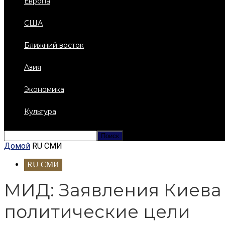
Европа
США
Ближний восток
Азия
Экономика
Культура
Домой
RU СМИ
RU СМИ
МИД: Заявления Киева 
политические цели