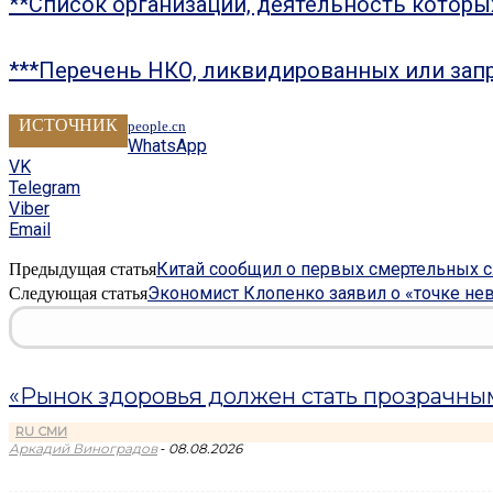
**Список организаций, деятельность котор
***Перечень НКО, ликвидированных или зап
ИСТОЧНИК
people.cn
WhatsApp
VK
Telegram
Viber
Email
Китай сообщил о первых смертельных сл
Предыдущая статья
Экономист Клопенко заявил о «точке не
Следующая статья
«Рынок здоровья должен стать прозрачным»
RU СМИ
-
Аркадий Виноградов
08.08.2026