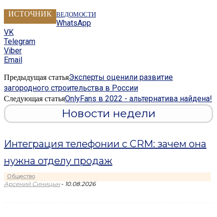
ИСТОЧНИК
ВЕДОМОСТИ
WhatsApp
VK
Telegram
Viber
Email
Эксперты оценили развитие
Предыдущая статья
загородного строительства в России
OnlyFans в 2022 - альтернатива найдена!
Следующая статья
Новости недели
Интеграция телефонии с CRM: зачем она
нужна отделу продаж
Общество
-
Арсений Синицын
10.08.2026