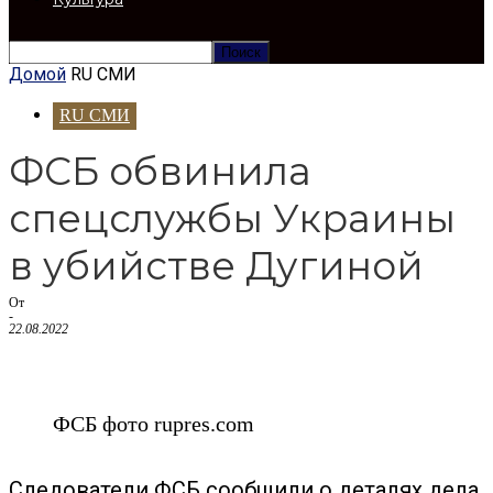
Домой
RU СМИ
RU СМИ
ФСБ обвинила
спецслужбы Украины
в убийстве Дугиной
От
-
22.08.2022
ФСБ фото rupres.com
Следователи ФСБ сообщили о деталях дела