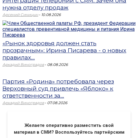
Интеграция телефонии с CRM: зачем она
нужна отделу продаж
-
Арсений Синицын
10.08.2026
«Рынок здоровья должен стать
прозрачным»: Ирина Писарева - о новых
правилах...
-
Аркадий Виноградов
08.08.2026
Партия «Родина» потребовала через
Верховный суд привлечь «Яблоко» к
ответственности за...
-
Аркадий Виноградов
07.08.2026
Желаете оперативно разместить свой
материал в СМИ? Воспользуйтесь партнёрским