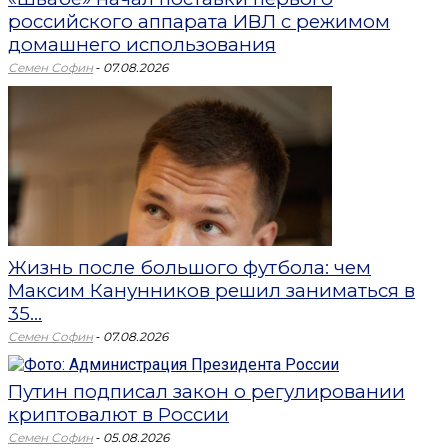
российского аппарата ИВЛ с режимом
домашнего использования
-
Семен Софин
07.08.2026
Жизнь после большого футбола: чем
Максим Канунников решил заниматься в
35...
-
Семен Софин
07.08.2026
Путин подписал закон о регулировании
криптовалют в России
-
Семен Софин
05.08.2026