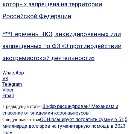
которых запрещена на территории
Российской Федерации
***Перечень НКО, ликвидированных или
запрещенных по ФЗ «О противодействии
экстремистской деятельности»
WhatsApp
VK
Telegram
Viber
Email
Шифр расшифрован! Механизм и
Предыдущая статья
спасение от эпидемии коронавирусов
ООН планирует потратить сумму в 51,5
Следующая статья
миллиарда долларов на гуманитарную помощь в 2023
году