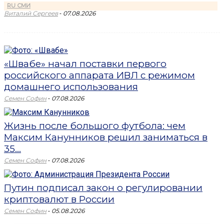
RU СМИ
-
Виталий Сергеев
07.08.2026
«Швабе» начал поставки первого
российского аппарата ИВЛ с режимом
домашнего использования
-
Семен Софин
07.08.2026
Жизнь после большого футбола: чем
Максим Канунников решил заниматься в
35...
-
Семен Софин
07.08.2026
Путин подписал закон о регулировании
криптовалют в России
-
Семен Софин
05.08.2026