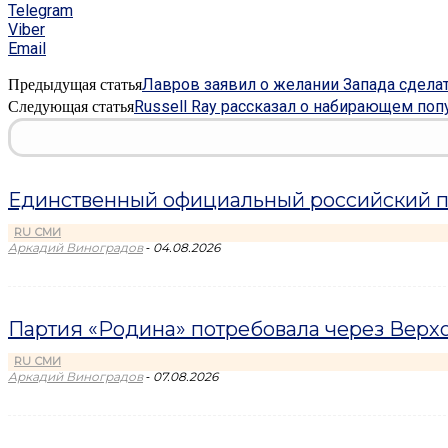
Telegram
Viber
Email
Лавров заявил о желании Запада сдел
Предыдущая статья
Russell Ray рассказал о набирающем поп
Следующая статья
Единственный официальный российский пр
RU СМИ
-
Аркадий Виноградов
04.08.2026
Партия «Родина» потребовала через Верхо
RU СМИ
-
Аркадий Виноградов
07.08.2026