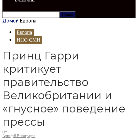
Домой
Европа
Европа
ИНО СМИ
Принц Гарри
критикует
правительство
Великобритании и
«гнусное» поведение
прессы
От
Аркадий Виноградов