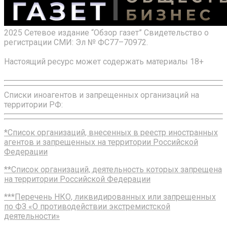
2025 Сетевое издание “Обзор газет” Свидетельство о
регистрации СМИ: Эл № ФС77–70972.
Настоящий ресурс может содержать материалы 18+
Списки иноагентов и запрещенных организаций на
территории РФ:
*Список организаций, внесенных в реестр иностранных
агентов и запрещенных на территории Российской
Федерации
**Список организаций, деятельность которых запрещена
на территории Российской Федерации
***Перечень НКО, ликвидированных или запрещенных
по ФЗ «О противодействии экстремистской
деятельности»