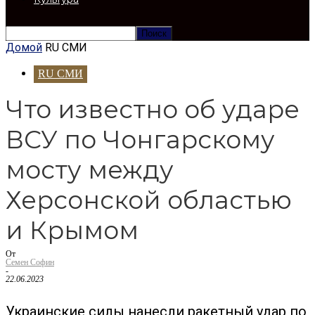
Домой
RU СМИ
RU СМИ
Что известно об ударе
ВСУ по Чонгарскому
мосту между
Херсонской областью
и Крымом
От
Семен Софин
-
22.06.2023
Украинские силы нанесли ракетный удар по