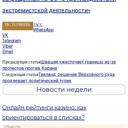
экстремистской деятельности»
ИСТОЧНИК
ТАСС
WhatsApp
VK
Telegram
Viber
Email
Швеция ужесточает границы из-за
Предыдущая статья
протестов против Корана
Таиланд: решение Верховного суда
Следующая статья
продлевает политический тупик
Новости недели
Онлайн рейтинги казино: как
ориентироваться в списках?
Общество