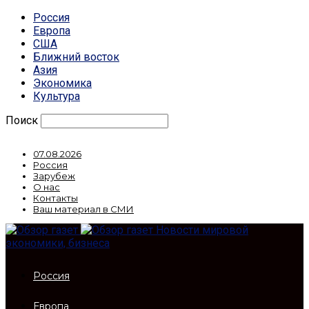
Россия
Европа
США
Ближний восток
Азия
Экономика
Культура
Поиск
07.08.2026
Россия
Зарубеж
О нас
Контакты
Ваш материал в СМИ
Новости мировой
экономики, бизнеса
Россия
Европа