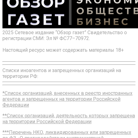
2025 Сетевое издание “Обзор газет” Свидетельство о
регистрации СМИ: Эл № ФС77–70972.
Настоящий ресурс может содержать материалы 18+
Списки иноагентов и запрещенных организаций на
территории РФ:
*Список организаций, внесенных в реестр иностранных
агентов и запрещенных на территории Российской
Федерации
**Список организаций, деятельность которых запрещена
на территории Российской Федерации
***Перечень НКО, ликвидированных или запрещенных