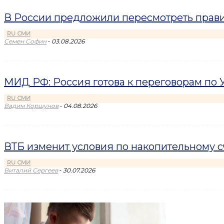
В России предложили пересмотреть прави
RU СМИ
-
Семен Софин
03.08.2026
МИД РФ: Россия готова к переговорам по У
RU СМИ
-
Вадим Коршунов
04.08.2026
ВТБ изменит условия по накопительному сче
RU СМИ
-
Виталий Сергеев
30.07.2026