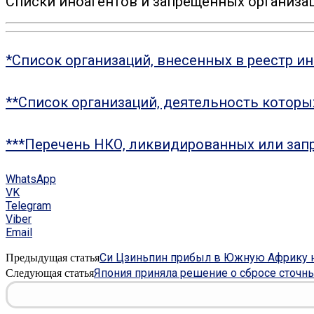
Списки иноагентов и запрещенных организац
*Список организаций, внесенных в реестр и
**Список организаций, деятельность котор
***Перечень НКО, ликвидированных или зап
WhatsApp
VK
Telegram
Viber
Email
Си Цзиньпин прибыл в Южную Африку 
Предыдущая статья
Япония приняла решение о сбросе сточн
Следующая статья