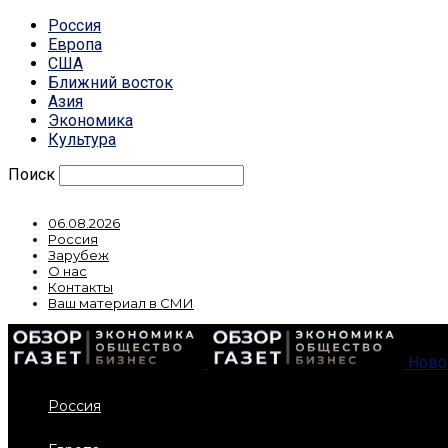
Россия
Европа
США
Ближний восток
Азия
Экономика
Культура
Поиск
06.08.2026
Россия
Зарубеж
О нас
Контакты
Ваш материал в СМИ
Ново
Россия