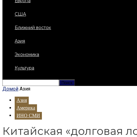
Европа
США
Ближний восток
Азия
Экономика
Культура
Домой
Азия
Азия
Америка
ИНО СМИ
Китайская «долговая 