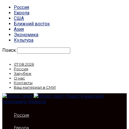
Россия
Европа
США
Ближний восток
Азия
Экономика
Культура
Поиск
07.08.2026
Россия
Зарубеж
О нас
Контакты
Ваш материал в СМИ
Новости мировой
экономики, бизнеса
Россия
Европа