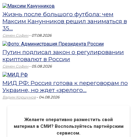
Жизнь после большого футбола: чем
Максим Канунников решил заниматься в
35...
-
Семен Софин
07.08.2026
Путин подписал закон о регулировании
криптовалют в России
-
Семен Софин
05.08.2026
МИД РФ: Россия готова к переговорам по
Украине, но ждет «зрелого...
-
Вадим Коршунов
04.08.2026
Желаете оперативно разместить свой
материал в СМИ? Воспользуйтесь партнёрским
сервисом.