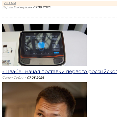
RU СМИ
-
Вадим Коршунов
07.08.2026
«Швабе» начал поставки первого российск
-
Семен Софин
07.08.2026