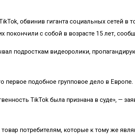
ikTok, обвинив гиганта социальных сетей в т
их покончили с собой в возрасте 15 лет, сообщ
зывал подросткам видеоролики, пропагандир
то первое подобное групповое дело в Европе.
венность TikTok была признана в суде», — з
 товар потребителям, которые к тому же явл