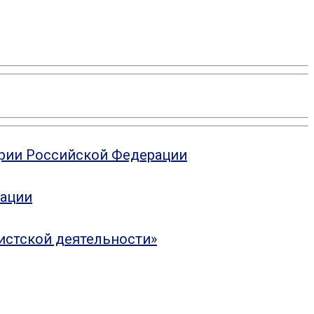
ории Российской Федерации
рации
истской деятельности»