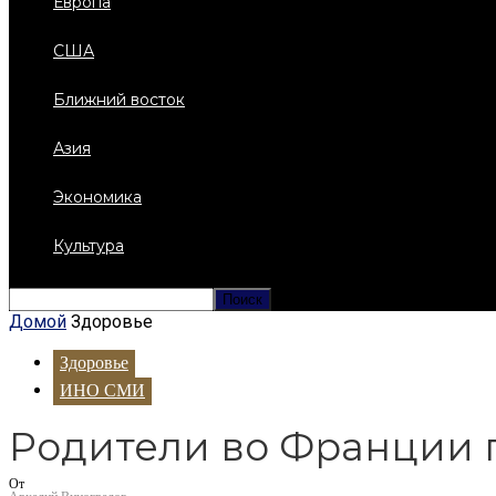
Европа
США
Ближний восток
Азия
Экономика
Культура
Домой
Здоровье
Здоровье
ИНО СМИ
Родители во Франции п
От