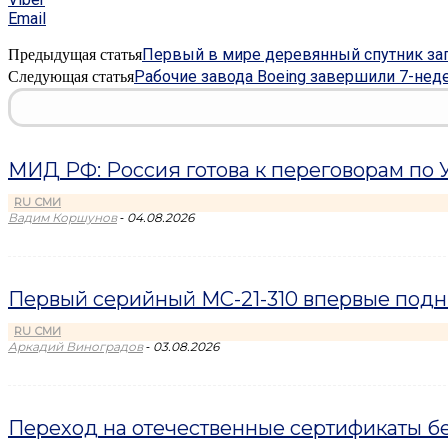
Email
Первый в мире деревянный спутник за
Предыдущая статья
Рабочие завода Boeing завершили 7-нед
Следующая статья
МИД РФ: Россия готова к переговорам по У
RU СМИ
-
Вадим Коршунов
04.08.2026
Первый серийный МС-21-310 впервые подн
RU СМИ
-
Аркадий Виноградов
03.08.2026
Переход на отечественные сертификаты б