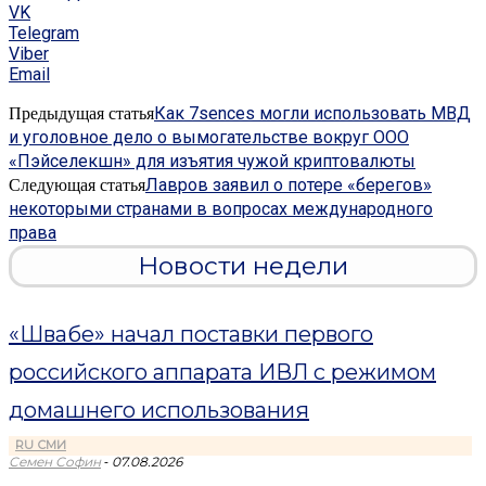
VK
Telegram
Viber
Email
Как 7sences могли использовать МВД
Предыдущая статья
и уголовное дело о вымогательстве вокруг ООО
«Пэйселекшн» для изъятия чужой криптовалюты
Лавров заявил о потере «берегов»
Следующая статья
некоторыми странами в вопросах международного
права
Новости недели
«Швабе» начал поставки первого
российского аппарата ИВЛ с режимом
домашнего использования
RU СМИ
-
Семен Софин
07.08.2026