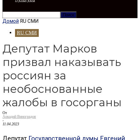
Домой
RU СМИ
RU СМИ
Депутат Марков
призвал наказывать
россиян за
необоснованные
жалобы в госорганы
От
Аркадий Виноградов
-
11.04.2023
Депутат
Государственной думы
Евгений