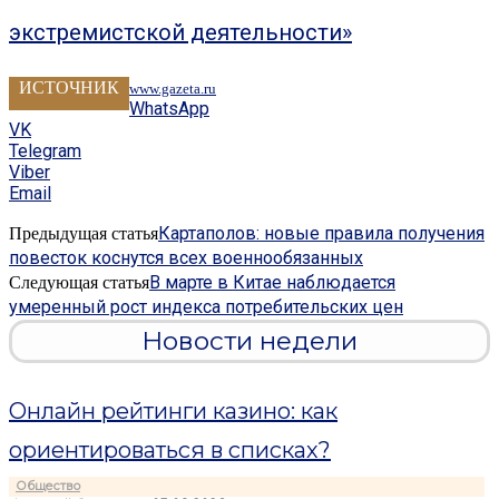
экстремистской деятельности»
ИСТОЧНИК
www.gazeta.ru
WhatsApp
VK
Telegram
Viber
Email
Картаполов: новые правила получения
Предыдущая статья
повесток коснутся всех военнообязанных
В марте в Китае наблюдается
Следующая статья
умеренный рост индекса потребительских цен
Новости недели
Онлайн рейтинги казино: как
ориентироваться в списках?
Общество