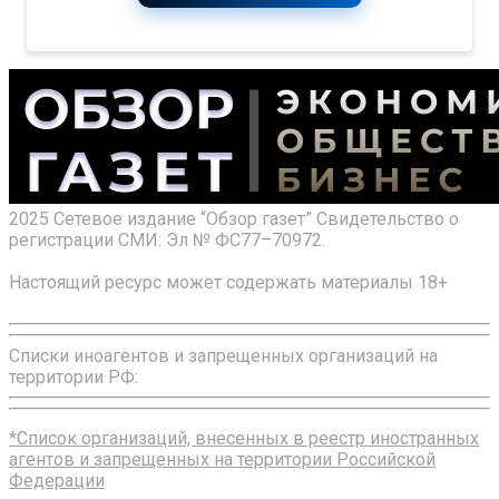
2025 Сетевое издание “Обзор газет” Свидетельство о
регистрации СМИ: Эл № ФС77–70972.
Настоящий ресурс может содержать материалы 18+
Списки иноагентов и запрещенных организаций на
территории РФ:
*Список организаций, внесенных в реестр иностранных
агентов и запрещенных на территории Российской
Федерации