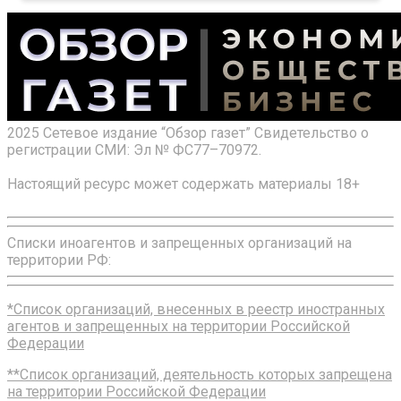
2025 Сетевое издание “Обзор газет” Свидетельство о
регистрации СМИ: Эл № ФС77–70972.
Настоящий ресурс может содержать материалы 18+
Списки иноагентов и запрещенных организаций на
территории РФ:
*Список организаций, внесенных в реестр иностранных
агентов и запрещенных на территории Российской
Федерации
**Список организаций, деятельность которых запрещена
на территории Российской Федерации