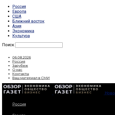
Россия
Европа
США
Ближний восток
Азия
Экономика
Культура
Поиск
06.08.2026
Россия
Зарубеж
О нас
Контакты
Ваш материал в СМИ
Ново
Россия