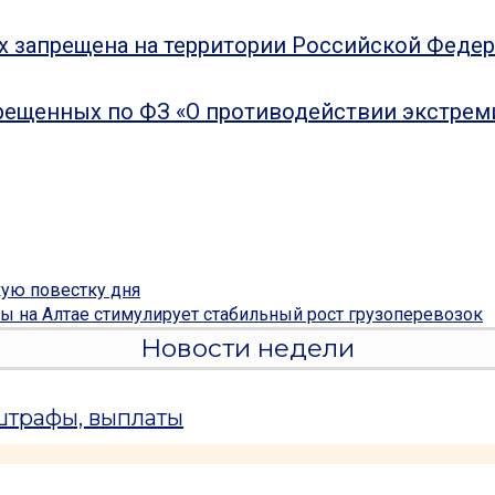
ых запрещена на территории Российской Феде
рещенных по ФЗ «О противодействии экстрем
ую повестку дня
ы на Алтае стимулирует стабильный рост грузоперевозок
Новости недели
 штрафы, выплаты