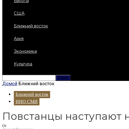
Европа
США
Ближний восток
Азия
Экономика
Культура
Домой
Ближний восток
Ближний восток
ИНО СМИ
Повстанцы наступают 
От