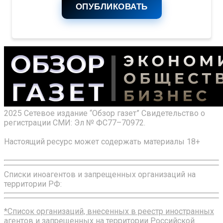
ОПУБЛИКОВАТЬ
2025 Сетевое издание “Обзор газет” Свидетельство о
регистрации СМИ: Эл № ФС77–70972.
Настоящий ресурс может содержать материалы 18+
Списки иноагентов и запрещенных организаций на
территории РФ:
*Список организаций, внесенных в реестр иностранных
агентов и запрещенных на территории Российской