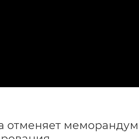
а отменяет меморандум
ирования