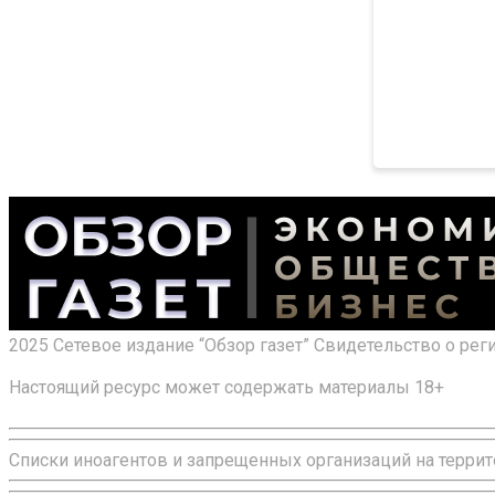
2025 Сетевое издание “Обзор газет” Свидетельство о ре
Настоящий ресурс может содержать материалы 18+
Списки иноагентов и запрещенных организаций на террит