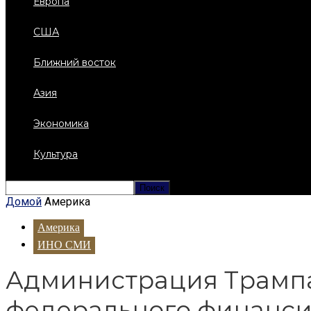
Европа
США
Ближний восток
Азия
Экономика
Культура
Домой
Америка
Америка
ИНО СМИ
Администрация Трамп
федерального финанс