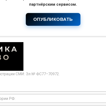
партнёрским сервисом.
ОПУБЛИКОВАТЬ
гистрации СМИ: Эл № ФС77–70972.
ории РФ: