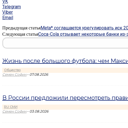
VK
Telegram
Viber
Email
Meta* соглашается урегулировать иск 2
Предыдущая статья
Coca-Cola отзывает некоторые банки из-
Следующая статья
Жизнь после большого футбола: чем Макси
Общество
-
Семен Софин
07.08.2026
В России предложили пересмотреть прави
RU СМИ
-
Семен Софин
03.08.2026