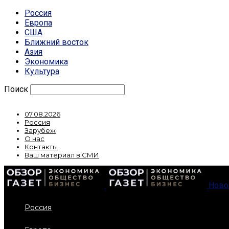
Россия
Европа
США
Ближний восток
Азия
Экономика
Культура
Поиск
07.08.2026
Россия
Зарубеж
О нас
Контакты
Ваш материал в СМИ
Ново
Россия