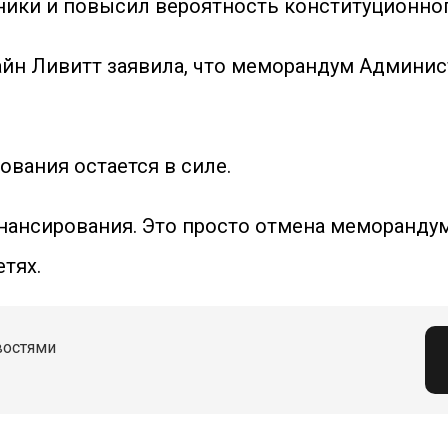
ники и повысил вероятность конституционног
лайн Ливитт заявила, что меморандум Админи
ования остается в силе.
инансирования. Это просто отмена меморанд
етях.
востями