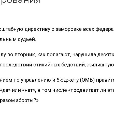
штабную директиву о заморозке всех федерал
льным судьей.
лу во вторник, как полагают, нарушила деся
 последствий стихийных бедствий, жилищную
ением по управлению и бюджету (OMB) прави
да» или «нет», в том числе «продвигает ли э
бразом аборты?»