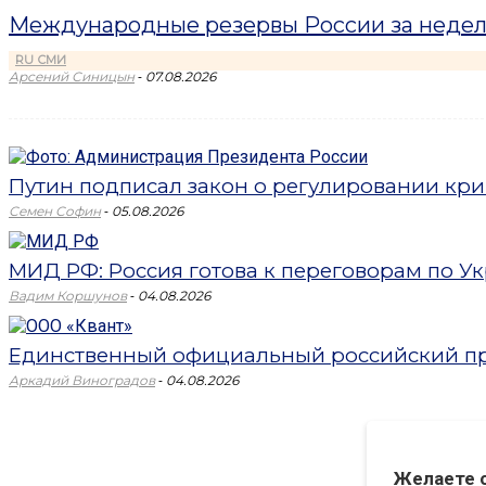
Международные резервы России за неделю
RU СМИ
-
Арсений Синицын
07.08.2026
Путин подписал закон о регулировании кри
-
Семен Софин
05.08.2026
МИД РФ: Россия готова к переговорам по Укр
-
Вадим Коршунов
04.08.2026
Единственный официальный российский пр
-
Аркадий Виноградов
04.08.2026
Желаете 