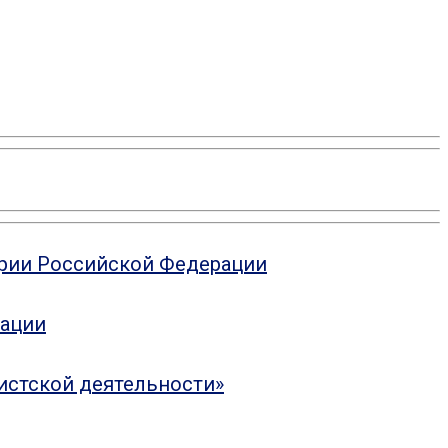
ории Российской Федерации
рации
истской деятельности»