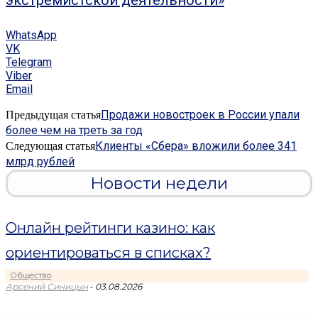
экстремистской деятельности»
WhatsApp
VK
Telegram
Viber
Email
Продажи новостроек в России упали
Предыдущая статья
более чем на треть за год
Клиенты «Сбера» вложили более 341
Следующая статья
млрд рублей
Новости недели
Онлайн рейтинги казино: как
ориентироваться в списках?
Общество
-
Арсений Синицын
03.08.2026