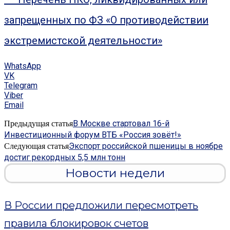
запрещенных по ФЗ «О противодействии
экстремистской деятельности»
WhatsApp
VK
Telegram
Viber
Email
В Москве стартовал 16-й
Предыдущая статья
Инвестиционный форум ВТБ «Россия зовёт!»
Экспорт российской пшеницы в ноябре
Следующая статья
достиг рекордных 5,5 млн тонн
Новости недели
В России предложили пересмотреть
правила блокировок счетов