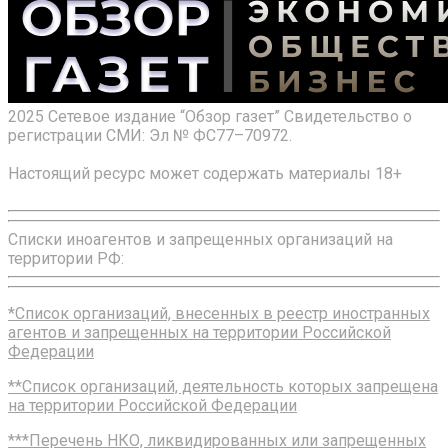
2025 Сетевое издание “Обзор газет” Свидетельство о
регистрации СМИ: Эл № ФС77–70972.
Настоящий ресурс может содержать материалы 18+
Списки иноагентов и запрещенных организаций на
территории РФ:
*Список организаций, внесенных в реестр иностранных
агентов и запрещенных на территории Российской
Федерации
**Список организаций, деятельность которых запрещена
на территории Российской Федерации
***Перечень НКО, ликвидированных или запрещенных