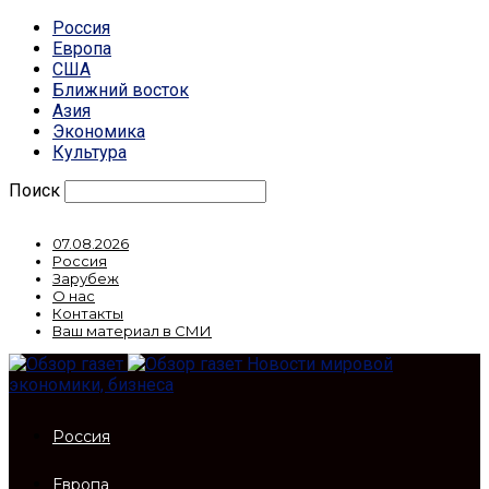
Россия
Европа
США
Ближний восток
Азия
Экономика
Культура
Поиск
07.08.2026
Россия
Зарубеж
О нас
Контакты
Ваш материал в СМИ
Новости мировой
экономики, бизнеса
Россия
Европа