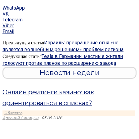
WhatsApp
VK
Telegram
Viber
Email
Израиль: прекращение огня «не
Предыдущая статья
является волшебным решением» проблем региона
Tesla в Германии: местные жители
Следующая статья
голосуют против планов по расширению завода
Новости недели
Онлайн рейтинги казино: как
ориентироваться в списках?
Общество
-
Арсений Синицын
03.08.2026