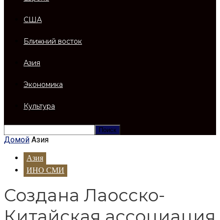
США
Ближний восток
Азия
Экономика
Культура
Домой
Азия
Азия
ИНО СМИ
Создана Лаосско-
Китайская ассоциация