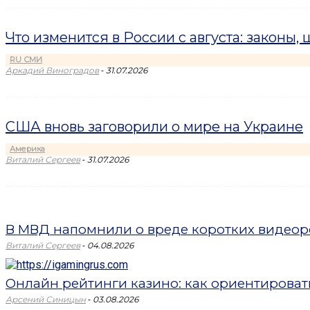
Что изменится в России с августа: законы,
RU СМИ
-
Аркадий Виноградов
31.07.2026
США вновь заговорили о мире на Украине
Америка
-
Виталий Сергеев
31.07.2026
В МВД напомнили о вреде коротких видеоро
-
Виталий Сергеев
04.08.2026
Онлайн рейтинги казино: как ориентировать
-
Арсений Синицын
03.08.2026