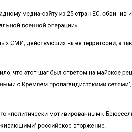
адному медиа-сайту из 25 стран ЕС, обвинив 
альной военной операции».
ых СМИ, действующих на ее территории, а та
ло, что этот шаг был ответом на майское ре
нными с Кремлем пропагандистскими сетями",
его «политически мотивированным». Брюссель 
рживающими" российское вторжение.