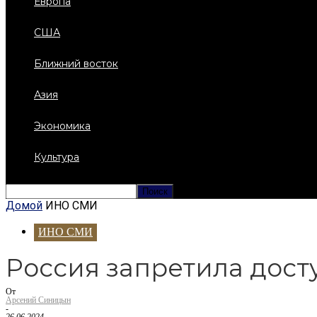
Европа
США
Ближний восток
Азия
Экономика
Культура
Домой
ИНО СМИ
ИНО СМИ
Россия запретила дост
От
Арсений Синицын
-