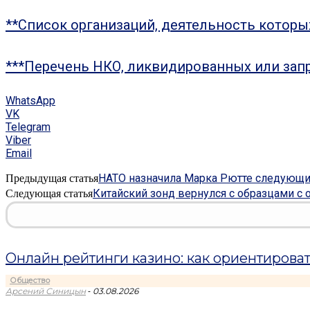
**Список организаций, деятельность котор
***Перечень НКО, ликвидированных или зап
WhatsApp
VK
Telegram
Viber
Email
НАТО назначила Марка Рютте следующи
Предыдущая статья
Китайский зонд вернулся с образцами с
Следующая статья
Онлайн рейтинги казино: как ориентироват
Общество
-
Арсений Синицын
03.08.2026