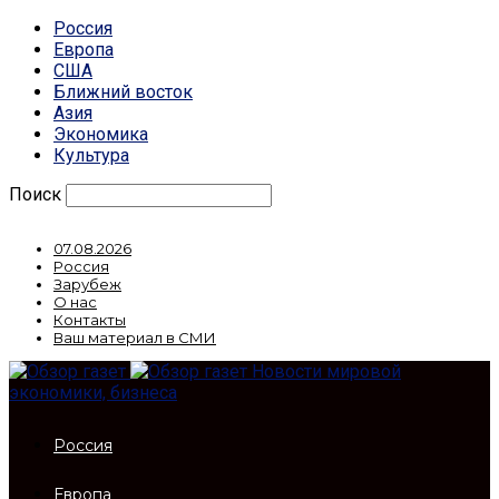
Россия
Европа
США
Ближний восток
Азия
Экономика
Культура
Поиск
07.08.2026
Россия
Зарубеж
О нас
Контакты
Ваш материал в СМИ
Новости мировой
экономики, бизнеса
Россия
Европа