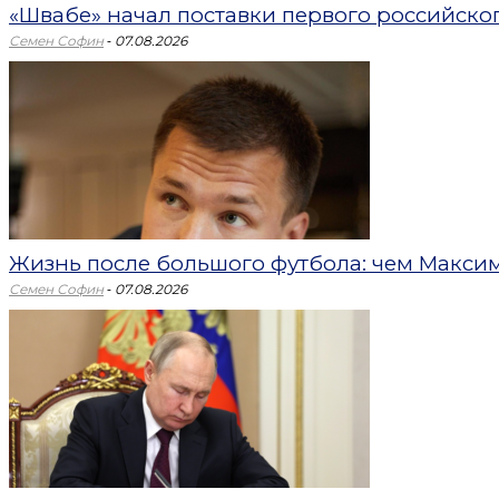
«Швабе» начал поставки первого российск
-
Семен Софин
07.08.2026
Жизнь после большого футбола: чем Максим 
-
Семен Софин
07.08.2026