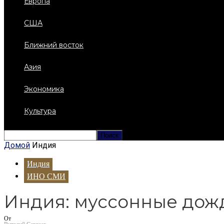
Европа
США
Ближний восток
Азия
Экономика
Культура
Домой
Индия
Индия
ИНО СМИ
Индия: муссонные дож
От