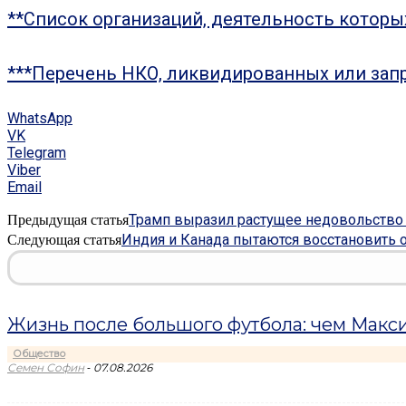
**Список организаций, деятельность котор
***Перечень НКО, ликвидированных или зап
WhatsApp
VK
Telegram
Viber
Email
Трамп выразил растущее недовольств
Предыдущая статья
Индия и Канада пытаются восстановить 
Следующая статья
Жизнь после большого футбола: чем Макси
Общество
-
Семен Софин
07.08.2026