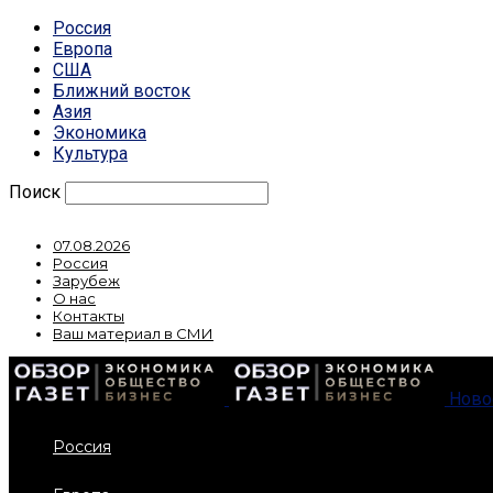
Россия
Европа
США
Ближний восток
Азия
Экономика
Культура
Поиск
07.08.2026
Россия
Зарубеж
О нас
Контакты
Ваш материал в СМИ
Ново
Россия