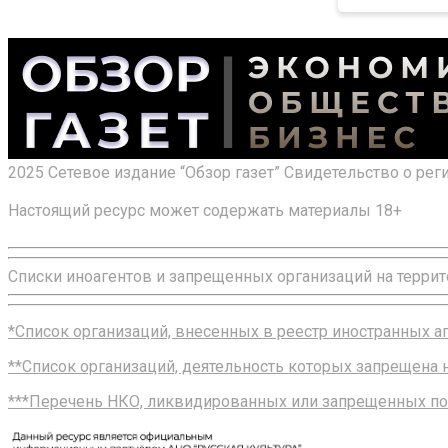
2025 Сетевое издание “Обзор газет” Свидетельство о ре
Настоящий ресурс может содержать материалы 18+
Списки иноагентов и запрещенных организаций на террит
*Список организаций, внесенных в реестр иностранных 
**Список организаций, деятельность которых запрещена
***Перечень НКО, ликвидированных или запрещенных по