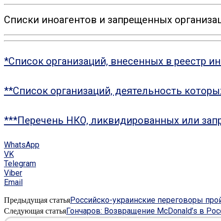
Списки иноагентов и запрещенных организац
*Список организаций, внесенных в реестр и
**Список организаций, деятельность котор
***Перечень НКО, ликвидированных или зап
WhatsApp
VK
Telegram
Viber
Email
Российско-украинские переговоры пройд
Предыдущая статья
Гончаров: Возвращение McDonald’s в Ро
Следующая статья