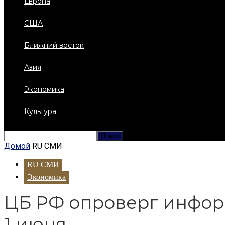
Европа
США
Ближний восток
Азия
Экономика
Культура
Домой
RU СМИ
RU СМИ
Экономика
ЦБ РФ опроверг инфор
1 июня