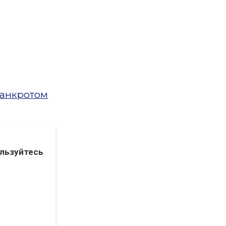
банкротом
льзуйтесь