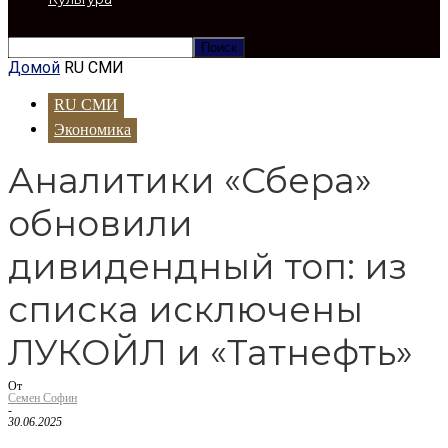
Домой
RU СМИ
RU СМИ
Экономика
Аналитики «Сбера»
обновили
дивидендный топ: из
списка исключены
ЛУКОЙЛ и «Татнефть»
От
Семен Софин
-
30.06.2025