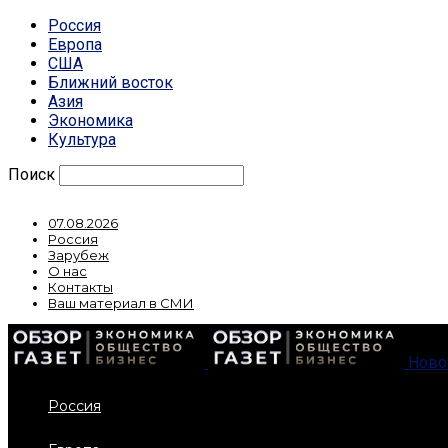
Россия
Европа
США
Ближний восток
Азия
Экономика
Культура
Поиск
07.08.2026
Россия
Зарубеж
О нас
Контакты
Ваш материал в СМИ
Ново
Россия