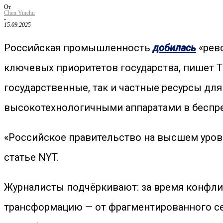
От
Chen Yinchu
-
15.09.2025
Российская промышленность
добилась
«рев
ключевых приоритетов государства, пишет T
государственные, так и частные ресурсы дл
высокотехнологичными аппаратами в беспр
«Российское правительство на высшем уровн
статье NYT.
Журналисты подчёркивают: за время конфли
трансформацию — от фрагментированного с