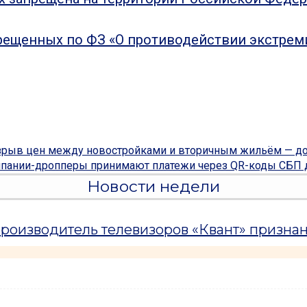
рещенных по ФЗ «О противодействии экстрем
азрыв цен между новостройками и вторичным жильём — д
пании-дропперы принимают платежи через QR-коды СБП д
Новости недели
оизводитель телевизоров «Квант» призна