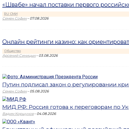
«Швабе» начал поставки первого российс
RU СМИ
-
Семен Софин
07.08.2026
Онлайн рейтинги казино: как ориентироват
Общество
-
Арсений Синицын
03.08.2026
Путин подписал закон о регулировании кри
-
Семен Софин
05.08.2026
МИД РФ: Россия готова к переговорам по Укр
-
Вадим Коршунов
04.08.2026