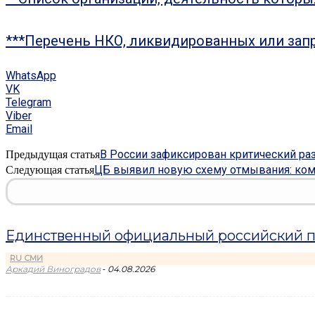
***Перечень НКО, ликвидированных или зап
WhatsApp
VK
Telegram
Viber
Email
В России зафиксирован критический р
Предыдущая статья
ЦБ выявил новую схему отмывания: ком
Следующая статья
Единственный официальный российский пр
RU СМИ
-
Аркадий Виноградов
04.08.2026