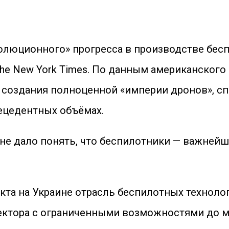
олюционного» прогресса в производстве беспи
he New York Times. По данным американского
я создания полноценной «империи дронов», 
ецедентных объёмах.
е дало понять, что беспилотники — важнейши
кта на Украине отрасль беспилотных техноло
ектора с ограниченными возможностями до м