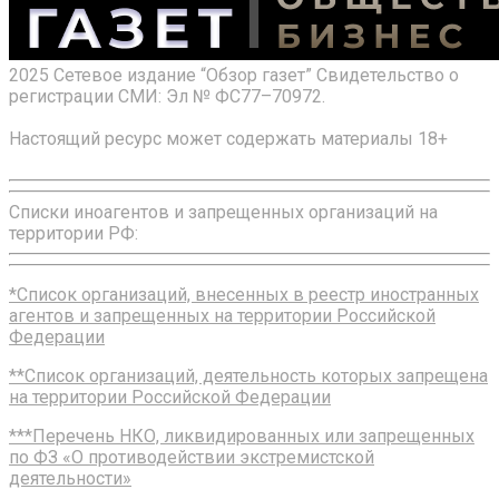
2025 Сетевое издание “Обзор газет” Свидетельство о
регистрации СМИ: Эл № ФС77–70972.
Настоящий ресурс может содержать материалы 18+
Списки иноагентов и запрещенных организаций на
территории РФ:
*Список организаций, внесенных в реестр иностранных
агентов и запрещенных на территории Российской
Федерации
**Список организаций, деятельность которых запрещена
на территории Российской Федерации
***Перечень НКО, ликвидированных или запрещенных
по ФЗ «О противодействии экстремистской
деятельности»