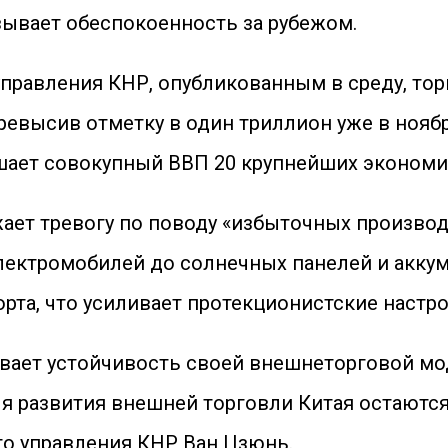
зывает обеспокоенность за рубежом.
равления КНР, опубликованным в среду, торг
ревысив отметку в один триллион уже в нояб
вышает совокупный ВВП 20 крупнейших экономи
ет тревогу по поводу «избыточных производ
лектромобилей до солнечных панелей и аккум
рта, что усиливает протекционистские настр
вает устойчивость своей внешнеторговой мод
ля развития внешней торговли Китая остаются
о управления КНР Ван Цзюнь.