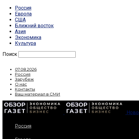
Россия
Европа
США
Ближний восток
Азия
Экономика
Культура
Поиск
07.08.2026
Россия
Зарубеж
О нас
Контакты
Ваш материал в СМИ
Ново
Россия