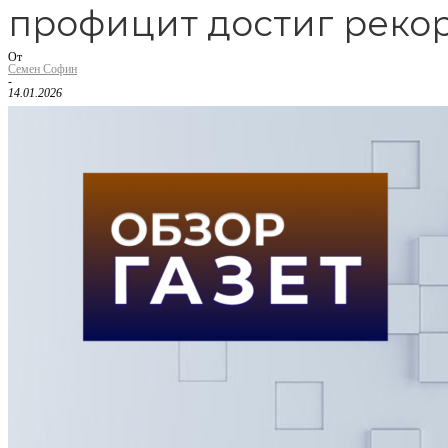
профицит достиг реко
От
Семен Софин
-
14.01.2026