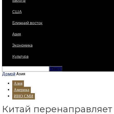
Европа
США
Ближний восток
Азия
Экономика
Культура
Домой
Азия
Азия
Америка
ИНО СМИ
Китай перенаправляет 