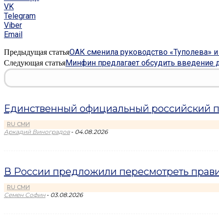
VK
Telegram
Viber
Email
ОАК сменила руководство «Туполева» и
Предыдущая статья
Минфин предлагает обсудить введение 
Следующая статья
Единственный официальный российский пр
RU СМИ
-
Аркадий Виноградов
04.08.2026
В России предложили пересмотреть прави
RU СМИ
-
Семен Софин
03.08.2026