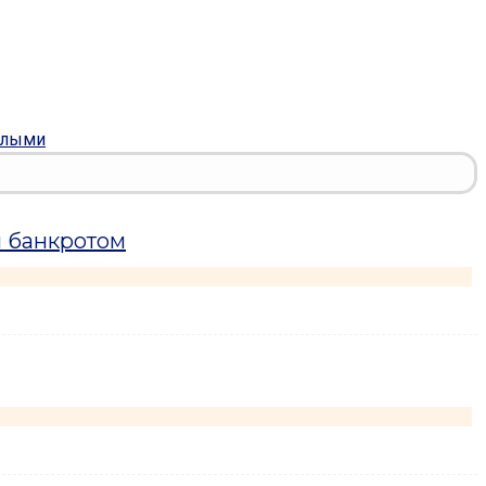
илыми
н банкротом