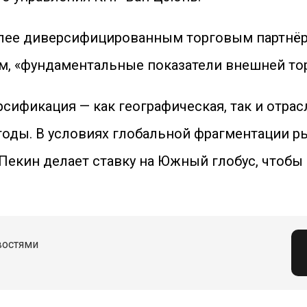
 более диверсифицированным торговым партнё
ам, «фундаментальные показатели внешней то
сификация — как географическая, так и отра
годы. В условиях глобальной фрагментации р
екин делает ставку на Южный глобус, чтобы
востями