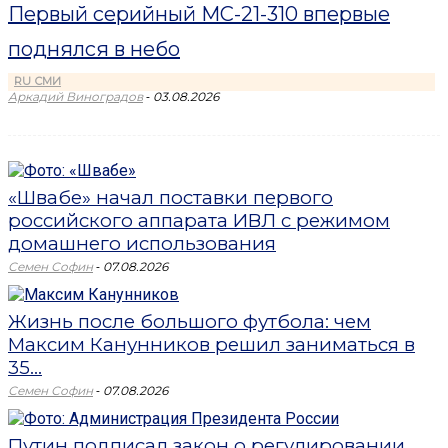
Первый серийный МС-21-310 впервые
поднялся в небо
RU СМИ
-
Аркадий Виноградов
03.08.2026
«Швабе» начал поставки первого
российского аппарата ИВЛ с режимом
домашнего использования
-
Семен Софин
07.08.2026
Жизнь после большого футбола: чем
Максим Канунников решил заниматься в
35...
-
Семен Софин
07.08.2026
Путин подписал закон о регулировании