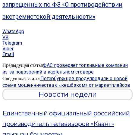
запрещенных по ФЗ «О противодействии
экстремистской деятельности»
WhatsApp
VK
Telegram
Viber
Email
ФАС проверяет топливные компании
Предыдущая статья
из-за подозрений в картельном сговоре
Петербуржцев предупредили о новой
Следующая статья
схеме мошенничества с «кешбэком» от маркетплейсов
Новости недели
Единственный официальный российский
производитель телевизоров «Квант»
признан банкротом