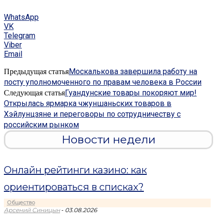
WhatsApp
VK
Telegram
Viber
Email
Москалькова завершила работу на
Предыдущая статья
посту уполномоченного по правам человека в России
Гуандунские товары покоряют мир!
Следующая статья
Открылась ярмарка чжуншаньских товаров в
Хэйлунцзяне и переговоры по сотрудничеству с
российским рынком
Новости недели
Онлайн рейтинги казино: как
ориентироваться в списках?
Общество
-
Арсений Синицын
03.08.2026