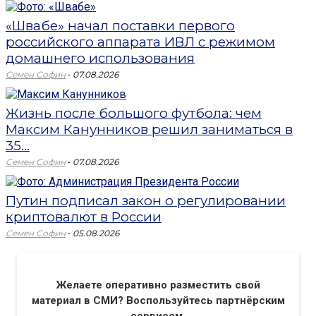
«Швабе» начал поставки первого
российского аппарата ИВЛ с режимом
домашнего использования
-
Семен Софин
07.08.2026
Жизнь после большого футбола: чем
Максим Канунников решил заниматься в
35...
-
Семен Софин
07.08.2026
Путин подписал закон о регулировании
криптовалют в России
-
Семен Софин
05.08.2026
Желаете оперативно разместить свой
материал в СМИ? Воспользуйтесь партнёрским